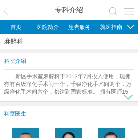
专科介绍
首页
医院简介
患者服务
就医指南
麻醉科
科研教学
新闻中心
护理园地
健康科普
党群工作
科室介绍
新区手术室麻醉科于2013年7月投入使用，现拥
有有百级净化手术间一个，千级净化手术间两个，万
级净化手术间六个，都达到国家标准。 拥有医师15
人，其中主任医师1人，副主任医师1人，主治医师9
人，住院医师4人。 配备麻醉系统、万能手术床、中
科室医生
心供氧及负压吸引、高频电刀、心脏除颤起搏器、多
功能进口麻醉机、麻醉靶控输注泵、恒速输注泵及功
能齐全的监护仪（包括呼吸末二氧化碳监测，有创动
脉监测，中心静脉压监测等）、血气分析仪、X光C臂