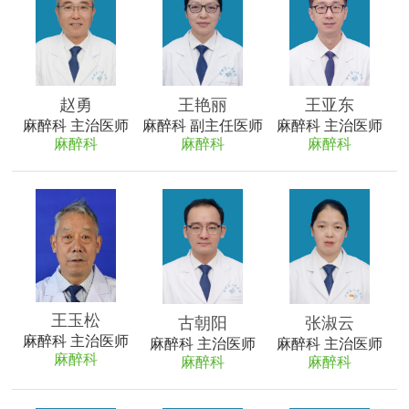
机等各种先进手术器械和设备。 能够配合完成各科室
疑难、危重症手术麻醉（如开颅血肿清除去骨瓣减压
术、复杂颅脑外科手术、胸腔镜下肺癌根治术、胸腔
镜下食管癌根治术、乳癌、甲状腺癌根治术、经皮肾
赵勇
王艳丽
王亚东
镜碎石取石术、肾脏切除术、断肢再植手术、髋关节
麻醉科 主治医师
麻醉科 副主任医师
麻醉科 主治医师
置换术、腰椎髓核摘除植骨融合术、腹腔镜辅助下阴
麻醉科
麻醉科
麻醉科
式子宫全切除术、小儿及成人扁桃体、腺样体手术，
以及其他多种腔镜下手术的麻醉），参与协助各科进
行危重病人的救治工作，另外科室还开展手术室外病
人的麻醉，如各种术后镇痛、无痛胃镜、无痛人流、
分娩镇痛等。
王玉松
古朝阳
张淑云
麻醉科 主治医师
麻醉科 主治医师
麻醉科 主治医师
麻醉科
麻醉科
麻醉科