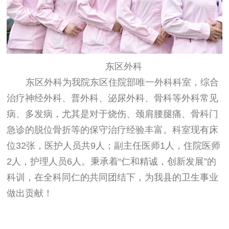
东区外科
东区外科为我院东区住院部唯一外科科室，综合
治疗神经外科、普外科、泌尿外科、骨科等外科常见
病、多发病，尤其是对于烧伤、颈肩腰腿痛、骨科门
急诊的脱位骨折等的保守治疗经验丰富。科室现有床
位
32
张，医护人员共
9
人；副主任医师
1
人，住院医师
2
人，护理人员
6
人。秉承着“仁和精诚，创新发展”的
科训，在全科同仁的共同团结下，为我县的卫生事业
做出贡献！