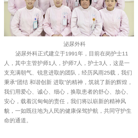
泌尿外科
泌尿外科正式建立于
1991
年，目前在岗护士
11
人，其中主管护师
1
人，护师
7
人，护士
3
人，这是一
支充满朝气、锐意进取的团队，经历风雨
25
载，我们
秉承“团结 和谐创新 进取”的精神，筑就了新的辉煌，
我们用爱心、诚心、细心，换取患者的舒心、放心、
安心，载着沉甸甸的责任，我们将以崭新的精神风
貌，一如既往地为人民的健康保驾护航，共同守护生
命的通道。