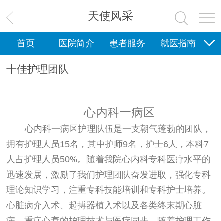
天使风采
首页
医院简介
患者服务
就医指南
科研教学
新闻中心
护理园地
健康科普
十佳护理团队
党群工作
心内科一病区
心内科一病区护理队伍是一支朝气蓬勃的团队，
拥有护理人员15名，其中护师9名，护士6人，本科7
人占护理人员50%。随着我院心内科专科医疗水平的
迅速发展，激励了我们护理团队奋发进取，强化专科
理论知识学习，注重专科技能培训和专科护士培养。
心脏病介入术、起搏器植入术以及各类终末期心脏
病、重症心衰的护理技术与医疗同步。随着护理工作