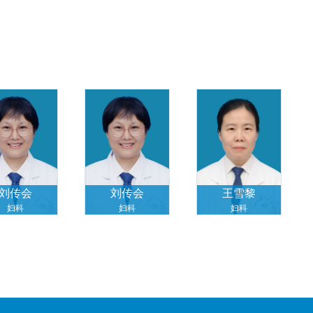
刘传会
刘传会
王雪黎
妇科
妇科
妇科