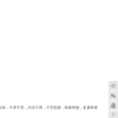
浪微
博
疾病，不孕不育，月经不调，子宫肌瘤，卵巢肿瘤，多囊卵巢
在线