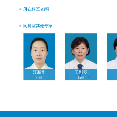
所在科室 妇科
同科室其他专家
汪新华
王刚琴
妇科
妇科